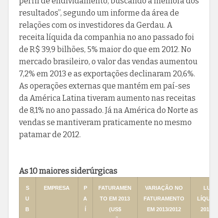
perfil de endividamento, buscando a melhora dos
resultados”, segundo um informe da área de
relações com os investidores da Gerdau. A
receita líquida da companhia no ano passado foi
de R$ 39,9 bilhões, 5% maior do que em 2012. No
mercado brasileiro, o valor das vendas aumentou
7,2% em 2013 e as exportações declinaram 20,6%.
As operações externas que mantém em paí-ses
da América Latina tiveram aumento nas receitas
de 8,1% no ano passado. Já na América do Norte as
vendas se mantiveram praticamente no mesmo
patamar de 2012.
As 10 maiores siderúrgicas
S
EMPRESA
P
FATURAMEN
VARIAÇÃO NO
LUC
U
A
TO EM 2013
FATURAMENTO
LÍQUID
B
Í
(US$
EM 2013/2012
2013 (