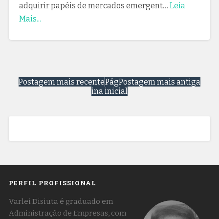
adquirir papéis de mercados emergent…
Leia
Mais...
Postagem mais recente
Pág
Postagem mais antiga
ina inicial
PERFIL PROFISSIONAL
Varlei Disiuta é graduado em
Administração de Empresas, com