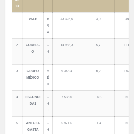
13
1
VALE
B
43.323,5
-3,0
49,1
R
A
2
CODELC
C
14.956,3
-5,7
1.114,6
O
H
I
3
GRUPO
M
9.343,4
-8,2
1.822,1
MÉXICO
É
X
4
ESCONDI
C
7.538,0
-14,6
N.D.
DA1
H
I
5
ANTOFA
C
5.971,6
-11,4
N.D.
GASTA
H