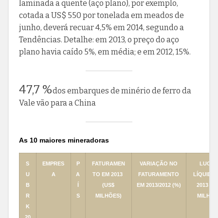
laminada a quente (aço plano), por exemplo,
cotada a US$ 550 por tonelada em meados de
junho, deverá recuar 4,5% em 2014, segundo a
Tendências. Detalhe: em 2013, o preço do aço
plano havia caído 5%, em média; e em 2012, 15%.
47,7 %
dos embarques de minério de ferro da
Vale vão para a China
As 10 maiores mineradoras
S
EMPRES
P
FATURAMEN
VARIAÇÃO NO
LUCR
U
A
A
TO EM 2013
FATURAMENTO
LÍQUIDO
B
Í
(US$
EM 2013/2012 (%)
2013 (U
R
S
MILHÕES)
MILHÕE
K
20