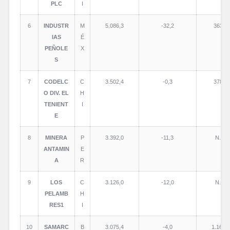
PLC
I
6
INDUSTR
M
5.086,3
-32,2
363,8
IAS
É
PEÑOLE
X
S
7
CODELC
C
3.502,4
-0,3
378,8
O DIV. EL
H
TENIENT
I
E
8
MINERA
P
3.392,0
-11,3
N.D.
ANTAMIN
E
A
R
9
LOS
C
3.126,0
-12,0
N.D.
PELAMB
H
RES1
I
10
SAMARC
B
3.075,4
-4,0
1.166,0