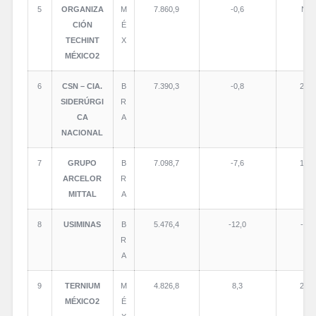
5
ORGANIZA
M
7.860,9
-0,6
N.D
CIÓN
É
TECHINT
X
MÉXICO2
6
CSN – CIA.
B
7.390,3
-0,8
217,
SIDERÚRGI
R
CA
A
NACIONAL
7
GRUPO
B
7.098,7
-7,6
162,
ARCELOR
R
MITTAL
A
8
USIMINAS
B
5.476,4
-12,0
-60,
R
A
9
TERNIUM
M
4.826,8
8,3
239,
MÉXICO2
É