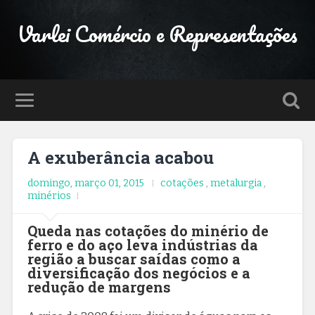
Varlei Comércio e Representações
A exuberância acabou
domingo, março 01, 2015
cotações
,
metalurgia
,
minérios
Queda nas cotações do minério de
ferro e do aço leva indústrias da
região a buscar saídas como a
diversificação dos negócios e a
redução de margens