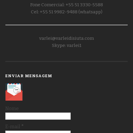
Fone Comercial: +55 51 3330-5588
Cel: +55 51 9982-9488 (whatsapp)
varlei@varleidisiuta.com
Skype: varlei1
ENVIAR MENSAGEM
Nome
E-mail
*