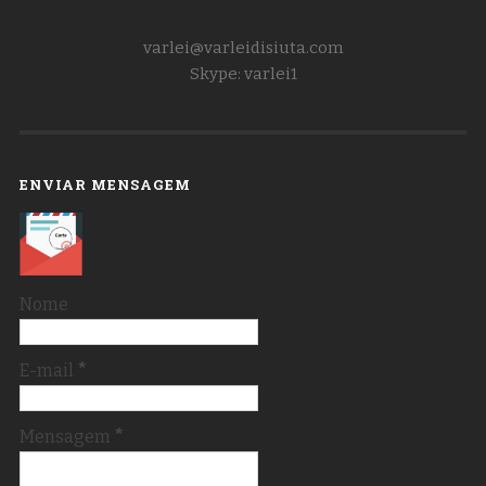
varlei@varleidisiuta.com
Skype: varlei1
ENVIAR MENSAGEM
Nome
E-mail
*
Mensagem
*