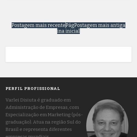
Postagem mais recente
Pág
Postagem mais antiga
ina inicial
PERFIL PROFISSIONAL
Varlei Disiuta é graduado em
Administração de Empresas, com
Especialização em Marketing (pós-
graduação). Atua na região Sul do
Brasil e representa diferentes
empresas mundiais,