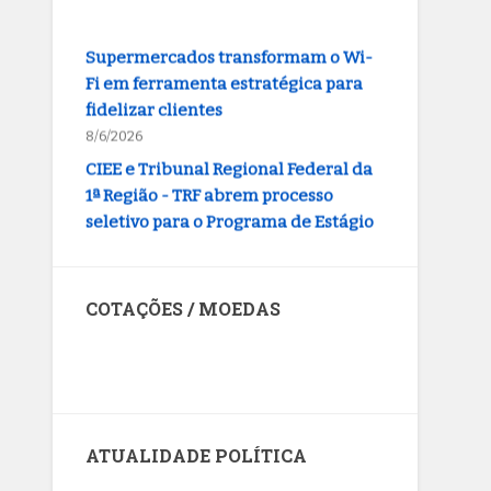
Supermercados transformam o Wi-
Fi em ferramenta estratégica para
fidelizar clientes
8/6/2026
CIEE e Tribunal Regional Federal da
1ª Região - TRF abrem processo
seletivo para o Programa de Estágio
8/6/2026
“Você sabe com quem está falando?”:
A corrupção sistêmica nos órgãos
COTAÇÕES / MOEDAS
públicos
8/6/2026
Dólar dos Estados Unidos
Jardim Botânico: MPDFT ajuíza ação
contra obras em sítio arqueológico
pré-histórico
8/6/2026
ATUALIDADE POLÍTICA
Provedores de internet