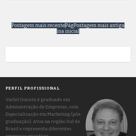
Postagem mais recente
Pág
Postagem mais antiga
ina inicial
PERFIL PROFISSIONAL
Varlei Disiuta é graduado em
Administração de Empresas, com
Especialização em Marketing (pós-
graduação). Atua na região Sul do
Brasil e representa diferentes
empresas mundiais,