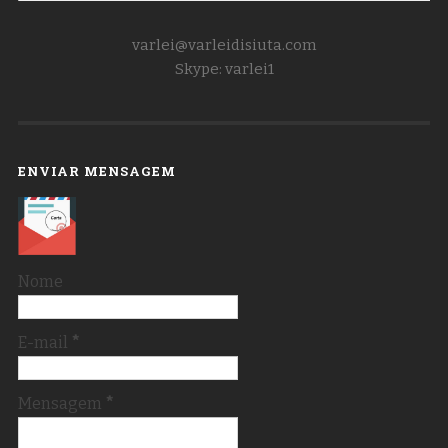
varlei@varleidisiuta.com
Skype: varlei1
ENVIAR MENSAGEM
Nome
E-mail
*
Mensagem
*