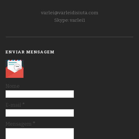
varlei@varleidisiuta.com
Skype: varlei1
ENVIAR MENSAGEM
Nome
E-mail
*
Mensagem
*