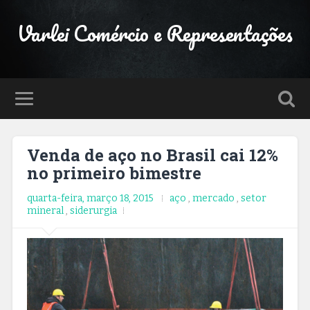
Varlei Comércio e Representações
Venda de aço no Brasil cai 12%
no primeiro bimestre
quarta-feira, março 18, 2015
aço
,
mercado
,
setor
mineral
,
siderurgia