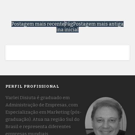
Postagem mais recente
Pág
Postagem mais antiga
ina inicial
PERFIL PROFISSIONAL
Varlei Disiuta é graduado em
Administração de Empresas, com
Especialização em Marketing (pós-
graduação). Atua na região Sul do
Brasil e representa diferentes
empresas mundiais,