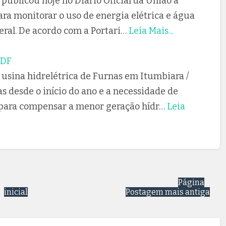
publicou hoje no Diário Oficial da União a
ara monitorar o uso de energia elétrica e água
ral. De acordo com a Portari…
Leia Mais...
 DF
a usina hidrelétrica de Furnas em Itumbiara /
 desde o início do ano e a necessidade de
 para compensar a menor geração hídr…
Leia
Página
inicial
Postagem mais antiga