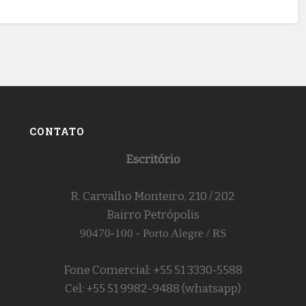
CONTATO
Escritório
R. Carvalho Monteiro, 210 / 202
Bairro Petrópolis
90470-100 - Porto Alegre / RS
Fone Comercial: +55 51 3330-5588
Cel: +55 51 9982-9488 (whatsapp)