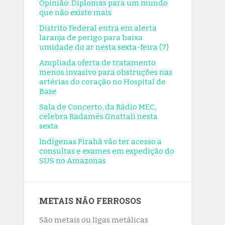
Opinião: Diplomas para um mundo
que não existe mais
que não existe mais
8/7/2026
Distrito Federal entra em alerta
Distrito Federal entra em alerta
laranja de perigo para baixa
umidade do ar nesta sexta-feira (7)
laranja de perigo para baixa
umidade do ar nesta sexta-feira (7)
Ampliada oferta de tratamento
menos invasivo para obstruções nas
8/7/2026
artérias do coração no Hospital de
Ampliada oferta de tratamento
Base
menos invasivo para obstruções nas
Sala de Concerto, da Rádio MEC,
artérias do coração no Hospital de
celebra Radamés Gnattali nesta
Base
sexta
8/7/2026
Indígenas Pirahã vão ter acesso a
Sala de Concerto, da Rádio MEC,
consultas e exames em expedição do
SUS no Amazonas
celebra Radamés Gnattali nesta
sexta
8/7/2026
METAIS NÃO FERROSOS
Indígenas Pirahã vão ter acesso a
consultas e exames em expedição do
São metais ou ligas metálicas