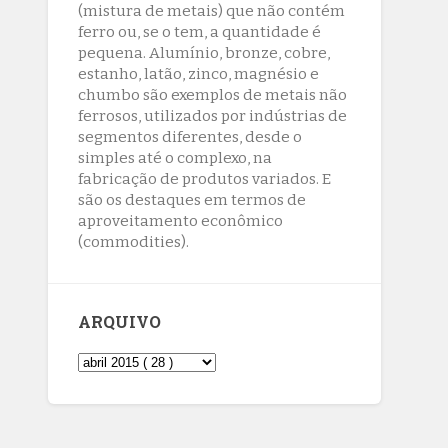
SUS no Amazonas
(mistura de metais) que não contém
8/7/2026
ferro ou, se o tem, a quantidade é
pequena. Alumínio, bronze, cobre,
Reposição de testosterona não é
estanho, latão, zinco, magnésio e
obrigatória para mulheres
chumbo são exemplos de metais não
8/7/2026
ferrosos, utilizados por indústrias de
segmentos diferentes, desde o
simples até o complexo, na
fabricação de produtos variados. E
são os destaques em termos de
aproveitamento econômico
(commodities).
ARQUIVO