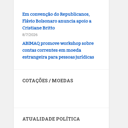
Em convenção do Republicanos,
Flávio Bolsonaro anuncia apoio a
Cristiane Britto
8/7/2026
ABIMAQ promove workshop sobre
contas correntes em moeda
estrangeira para pessoas jurídicas
8/7/2026
KRJ destaca conector KARP durante
o 55º Circuito Nacional do Setor
COTAÇÕES / MOEDAS
Elétrico
8/7/2026
Dólar dos Estados Unidos
Flávio Bolsonaro declara apoio a
Rodrigo Valadares e Coronel Rocha
na disputa pelo Senado em Sergipe
8/7/2026
ATUALIDADE POLÍTICA
Opinião: Diplomas para um mundo