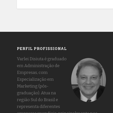
PERFIL PROFISSIONAL
Varlei Disiuta é graduado
em Administração de
Empresas, com
Especialização em
Marketing (pós-
graduação). Atua na
região Sul do Brasil e
representa diferentes