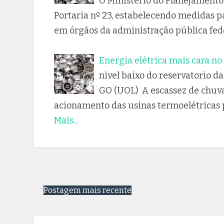
O Ministério do Planejamento 
Portaria nº 23, estabelecendo medidas p
em órgãos da administração pública fede
Energia elétrica mais cara no
nivel baixo do reservatorio d
GO (UOL) A escassez de chuvas
acionamento das usinas termoelétricas
Mais...
Postagem mais recente