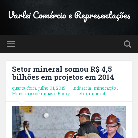
Varlei Comércio e Representações
Setor mineral somou R$ 4,5
bilhões em projetos em 2014
quarta-feira, julho 01, 2015
indústria
,
mineração
,
Ministério de minas e Energia
,
setor mineral