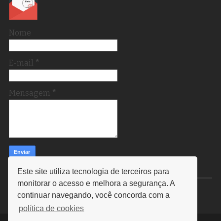
Nome
E-mail
*
Mensagem
*
Este site utiliza tecnologia de terceiros para
monitorar o acesso e melhora a segurança. A
continuar navegando, você concorda com a
política de cookies