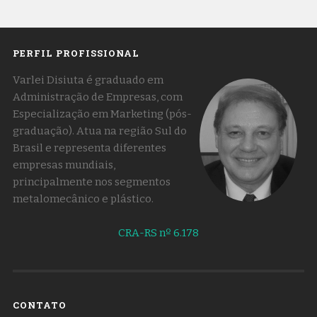
PERFIL PROFISSIONAL
Varlei Disiuta é graduado em
Administração de Empresas, com
Especialização em Marketing (pós-
graduação). Atua na região Sul do
Brasil e representa diferentes
empresas mundiais,
principalmente nos segmentos
metalomecânico e plástico.
CRA-RS nº 6.178
CONTATO