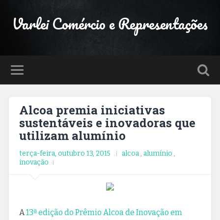
Varlei Comércio e Representações
Alcoa premia iniciativas
sustentáveis e inovadoras que
utilizam alumínio
terça-feira, outubro 13, 2015
alcoa
,
alumínio
,
inovação
A
13ª edição do Prêmio Alcoa de Inovação em