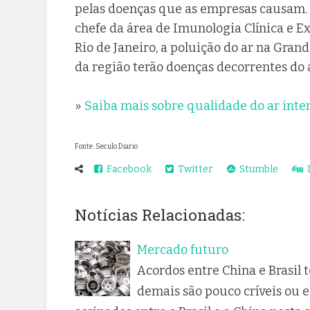
pelas doenças que as empresas causam.
chefe da área de Imunologia Clínica e E
Rio de Janeiro, a poluição do ar na Gran
da região terão doenças decorrentes do 
»
Saiba mais sobre qualidade do ar inte
Fonte: Seculo Diario
Facebook
Twitter
Stumble
D
Notícias Relacionadas:
Mercado futuro
Acordos entre China e Brasil 
demais são pouco críveis ou 