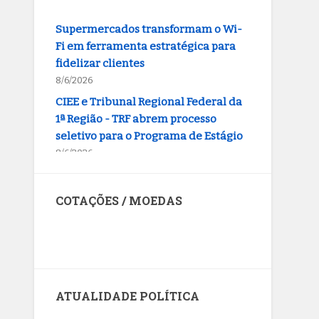
Supermercados transformam o Wi-
Fi em ferramenta estratégica para
fidelizar clientes
8/6/2026
CIEE e Tribunal Regional Federal da
1ª Região - TRF abrem processo
seletivo para o Programa de Estágio
8/6/2026
“Você sabe com quem está falando?”:
A corrupção sistêmica nos órgãos
públicos
COTAÇÕES / MOEDAS
8/6/2026
Jardim Botânico: MPDFT ajuíza ação
Dólar dos Estados Unidos
contra obras em sítio arqueológico
pré-histórico
8/6/2026
ATUALIDADE POLÍTICA
Provedores de internet
transformam o Wi-Fi em ferramenta