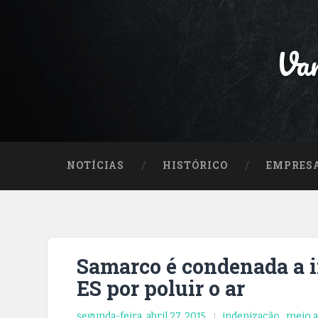
Var
NOTÍCIAS
HISTÓRICO
EMPRES
Samarco é condenada a i
ES por poluir o ar
segunda-feira, abril 27, 2015
indenização
,
meio 