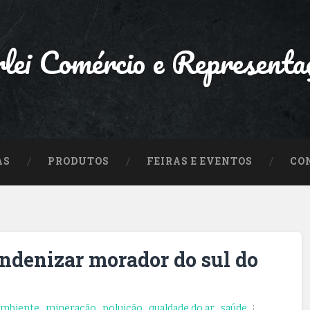
lei Comércio e Representa
AS
PRODUTOS
FEIRAS E EVENTOS
CO
ndenizar morador do sul do
ambiente
,
mineração
,
poluição
,
qualdade do ar
,
saúde