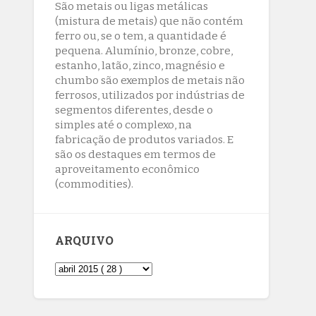
interrompido nesta quinta-feira (6)
São metais ou ligas metálicas
8/5/2026
(mistura de metais) que não contém
ferro ou, se o tem, a quantidade é
Lactário do Hospital de Base garante
pequena. Alumínio, bronze, cobre,
alimentação segura e personalizada
estanho, latão, zinco, magnésio e
aos pacientes
chumbo são exemplos de metais não
8/5/2026
ferrosos, utilizados por indústrias de
segmentos diferentes, desde o
simples até o complexo, na
fabricação de produtos variados. E
são os destaques em termos de
aproveitamento econômico
(commodities).
ARQUIVO