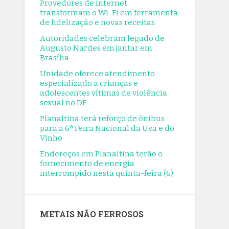
Provedores de internet
de fidelização e novas receitas
transformam o Wi-Fi em ferramenta
de fidelização e novas receitas
8/6/2026
Autoridades celebram legado de
Autoridades celebram legado de
Augusto Nardes em jantar em
Augusto Nardes em jantar em
Brasília
Brasília
Unidade oferece atendimento
8/5/2026
especializado a crianças e
Unidade oferece atendimento
adolescentes vítimas de violência
especializado a crianças e
sexual no DF
adolescentes vítimas de violência
Planaltina terá reforço de ônibus
sexual no DF
para a 6ª Feira Nacional da Uva e do
Vinho
8/5/2026
Planaltina terá reforço de ônibus
Endereços em Planaltina terão o
fornecimento de energia
para a 6ª Feira Nacional da Uva e do
interrompido nesta quinta-feira (6)
Vinho
8/5/2026
Endereços em Planaltina terão o
METAIS NÃO FERROSOS
fornecimento de energia