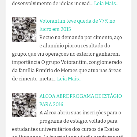
desenvolvimento de ideias inovad…
Leia Mais...
Votorantim teve queda de 77% no
lucro em 2015
Recuo na demanda por cimento, aço
e alumínio piorou resultado do
grupo, que viu operações no exterior ganharem
importância O grupo Votorantim, conglomerado
da família Ermírio de Moraes que atua nas áreas
de cimento, metai…
Leia Mais...
ALCOA ABRE PROGAMA DE ESTÁGIO
PARA 2016
A Alcoa abriu suas inscrições para o
programa de estágio, voltado para
estudantes universitários dos cursos de Exatas