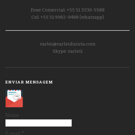
Fone Comercial: +55 51 3330-5588
Cel: +55 51 9982-9488 (whatsapp)
varlei@varleidisiuta.com
Skype: varlei1
ENVIAR MENSAGEM
Nome
E-mail
*