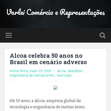
Varlei Comércio e Representações
Alcoa celebra 50 anos no
Brasil em cenário adverso
sexta-feira, maio 29, 2015
alcoa
,
alumínio
,
engenharia de metais leves
,
mercado
Há 50 anos, a Alcoa, empresa global de
tecnologia e engenharia de metais leves,