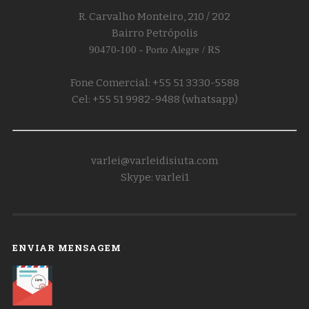
R. Carvalho Monteiro, 210 / 202
Bairro Petrópolis
90470-100 - Porto Alegre / RS
Fone Comercial: +55 51 3330-5588
Cel: +55 51 9982-9488 (whatsapp)
varlei@varleidisiuta.com
Skype: varlei1
ENVIAR MENSAGEM