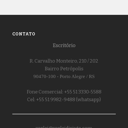
CONTATO
Escritório
R. Carvalho Monteiro, 210 / 202
Bairro Petrópolis
90470-100 - Porto Alegre / RS
Fone Comercial: +55 51 3330-5588
Cel: +55 51 9982-9488 (whatsapp)