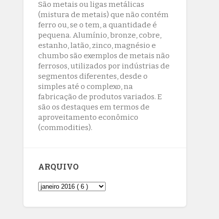
São metais ou ligas metálicas
interrompido nesta quinta-feira (6)
(mistura de metais) que não contém
8/5/2026
ferro ou, se o tem, a quantidade é
pequena. Alumínio, bronze, cobre,
Lactário do Hospital de Base garante
estanho, latão, zinco, magnésio e
alimentação segura e personalizada
chumbo são exemplos de metais não
aos pacientes
ferrosos, utilizados por indústrias de
8/5/2026
segmentos diferentes, desde o
simples até o complexo, na
fabricação de produtos variados. E
são os destaques em termos de
aproveitamento econômico
(commodities).
ARQUIVO