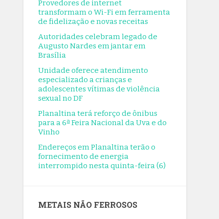
Provedores de internet
transformam o Wi-Fi em ferramenta
transformam o Wi-Fi em ferramenta
de fidelização e novas receitas
de fidelização e novas receitas
8/6/2026
Autoridades celebram legado de
Autoridades celebram legado de
Augusto Nardes em jantar em
Brasília
Augusto Nardes em jantar em
Brasília
Unidade oferece atendimento
especializado a crianças e
8/5/2026
adolescentes vítimas de violência
Unidade oferece atendimento
sexual no DF
especializado a crianças e
Planaltina terá reforço de ônibus
adolescentes vítimas de violência
para a 6ª Feira Nacional da Uva e do
sexual no DF
Vinho
8/5/2026
Endereços em Planaltina terão o
fornecimento de energia
Planaltina terá reforço de ônibus
interrompido nesta quinta-feira (6)
para a 6ª Feira Nacional da Uva e do
Vinho
8/5/2026
METAIS NÃO FERROSOS
Endereços em Planaltina terão o
fornecimento de energia