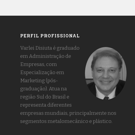
PERFIL PROFISSIONAL
Varlei Disiuta é graduado
em Administração de
Empresas, com
Especialização em
Marketing (pós-
graduação). Atua na
região Sul do Brasil e
representa diferentes
empresas mundiais, principalmente nos
segmentos metalomecânico e plástico.