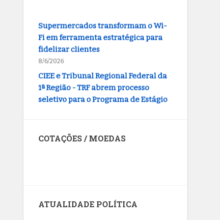
Supermercados transformam o Wi-
Fi em ferramenta estratégica para
fidelizar clientes
8/6/2026
CIEE e Tribunal Regional Federal da
1ª Região - TRF abrem processo
seletivo para o Programa de Estágio
8/6/2026
“Você sabe com quem está falando?”:
A corrupção sistêmica nos órgãos
COTAÇÕES / MOEDAS
públicos
8/6/2026
Dólar dos Estados Unidos
Jardim Botânico: MPDFT ajuíza ação
contra obras em sítio arqueológico
pré-histórico
8/6/2026
ATUALIDADE POLÍTICA
Provedores de internet